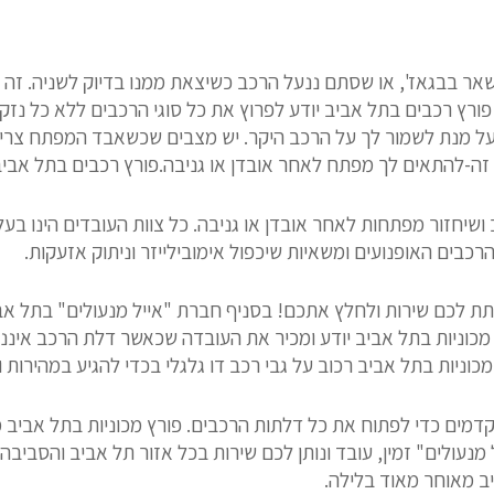
 בבגאז', או שסתם ננעל הרכב כשיצאת ממנו בדיוק לשניה. זה ה
פורץ רכבים בתל אביב יודע לפרוץ את כל סוגי הרכבים ללא כל נזק
ל מנת לשמור לך על הרכב היקר. יש מצבים שכשאבד המפתח צריך 
ג זה-להתאים לך מפתח לאחר אובדן או גניבה.פורץ רכבים בתל אביב
שיחזור מפתחות לאחר אובדן או גניבה. כל צוות העובדים הינו בעל 
רכבים האופנועים ומשאיות שיכפול אימובילייזר וניתוק אזעקות.
 לתת לכם שירות ולחלץ אתכם! בסניף חברת "אייל מנעולים" בתל 
מכוניות בתל אביב יודע ומכיר את העובדה שכאשר דלת הרכב איננ
כוניות בתל אביב רכוב על גבי רכב דו גלגלי בכדי להגיע במהירות ו
מתקדמים כדי לפתוח את כל דלתות הרכבים. פורץ מכוניות בתל אביב
ל מנעולים" זמין, עובד ונותן לכם שירות בכל אזור תל אביב והסב
ב מאוחר מאוד בלילה.