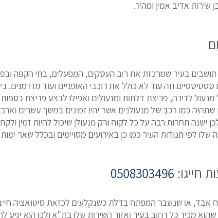
 שירות אדיב אמין ומהיר.
ם
 תושבים בעיר שמרכזת את רוב העסקים, המפעלים, בתי הקפה ובפרט
סטטיסטיים וזה עוד לא כולל את רוכבי האופניים ועוד מזדמנים. בי
מנעול לדירה, פריצת דלתות ומנעולים ואפילו לבצע פריצת כספות 
צצים בה 24 שעות ביממה חייבים שתהיה כמו רכב של מנעולנים אשר יהיו זמינים במש
ן ישנה תחרות רבה על כל לקוח ורק מנעולן שיכול להיות זמין ולקח
 לפי תנודות העיר כמו כן באירועים מסויימים ובכלל שאר ימות השבוע
0508303496
ח אבד, או שנשבר המפתח בדלת כשנקלעים לכזאת סיטואציה חייבים
 שהוא מכיר כל רחוב בעיר ואזור השירות שלו בת"א ולכן הוא יגיע ל