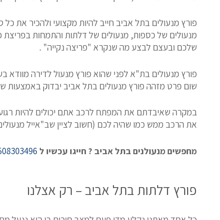
פורץ מנעולים בתל אביב חייב להיות מקצועי ולהכיר את כל 
מנעולים של כספות, מנעולים של דלתות והתמחות בפריצת כל
שלכם ובעצם לבצע מה שנקרא "פריצה נקייה" .
פורץ מנעולים בת"א לפני שהוא פורץ מנעול לדירה מוודא ב
שום פרט מזהה פורץ מנעולים בתל אביב יבדוק באמצעות שנ
במקרה שאיבדתם את המפתח לרכב אתם יכולים להיות רגועי
את הרכב ממש כמו שהיה לכם (חשוב לציין שב"אייל מנעולי
508303496
מחפשים מנעולנים בתל אביב ? חייגו עכשיו ל
פורץ דלתות בתל אביב – רק אצלנו
כל אחד מאתנו נקלע מדי פעם למצב חירום בו הוא ננעל מחוץ 