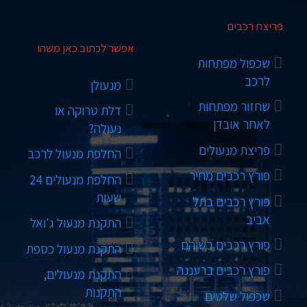
פריצת רכבים
אפשר לכתוב כאן משהו
שכפול מפתחות
לרכב
מנעולן
שחזור מפתחות
דלת טרוקה או
לאחר אובדן
נעולה?
פריצת מנעולים
החלפת מנעול לרכב
פורץ רכבים מחיר
החלפת מנעולים 24
שעות
פורץ רכבים בתל
אביב
התקנת מנעול ג'ואל
פורץ רכבים בשוהם
התקנת מנעול כספת
פורץ רכבים ברעננה
התקנת מנעולים,
התקנות
שכפול שלטים